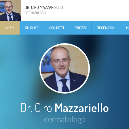
DR. CIRO MAZZARIELLO
DERMATOLOGO
INIZIO
SU DI ME
CONTATTI
PREZZI
RECENSIONI
M
Dr. Ciro
Mazzariello
dermatologo